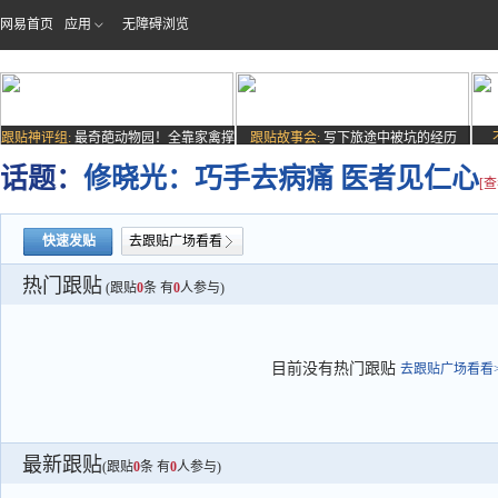
网易首页
应用
无障碍浏览
跟贴神评组:
最奇葩动物园！全靠家禽撑
跟贴故事会:
写下旅途中被坑的经历
场子
话题：
修晓光：巧手去病痛 医者见仁心
[
快速发贴
去跟贴广场看看
热门跟贴
(跟贴
0
条 有
0
人参与)
目前没有热门跟贴
去跟贴广场看看>
最新跟贴
(跟贴
0
条 有
0
人参与)