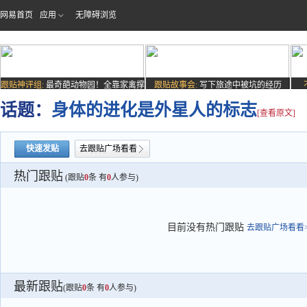
网易首页
应用
无障碍浏览
跟贴神评组:
最奇葩动物园！全靠家禽撑
跟贴故事会:
写下旅途中被坑的经历
场子
话题：
身体的进化是外星人的标志
[查看原文]
快速发贴
去跟贴广场看看
热门跟贴
(跟贴
0
条 有
0
人参与)
目前没有热门跟贴
去跟贴广场看看>
最新跟贴
(跟贴
0
条 有
0
人参与)