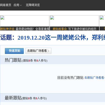
网易首页
应用
无障碍浏览
跟贴神评组:
最奇葩动物园！全靠家禽撑
跟贴故事会:
写下旅途中被坑的经历
场子
话题：
2019.12.20这一周姥姥公休
快速发贴
去跟贴广场看看
热门跟贴
(跟贴
0
条 有
0
人参与)
目前没有热门跟贴
去跟贴广场看看>
最新跟贴
(跟贴
0
条 有
0
人参与)