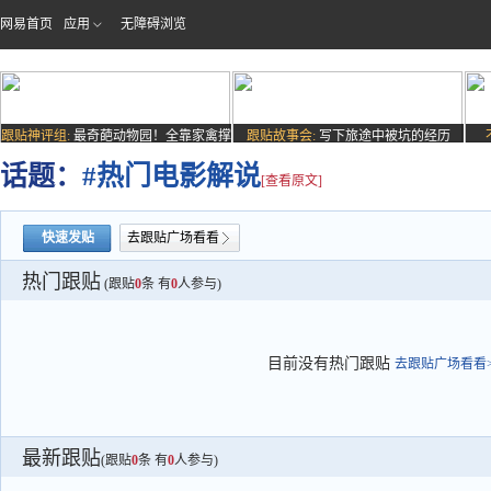
网易首页
应用
无障碍浏览
跟贴神评组:
最奇葩动物园！全靠家禽撑
跟贴故事会:
写下旅途中被坑的经历
场子
话题：
#热门电影解说
[查看原文]
快速发贴
去跟贴广场看看
热门跟贴
(跟贴
0
条 有
0
人参与)
目前没有热门跟贴
去跟贴广场看看>
最新跟贴
(跟贴
0
条 有
0
人参与)