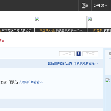
:
写下旅途中被坑的经历
不正常人类:
他说自己不是一个人
新套路:
这样
原文]
1
上一页
下一页
跟贴用户自律公约
|
手机也能看跟贴>>
没有热门跟贴
去跟贴广场看看>>