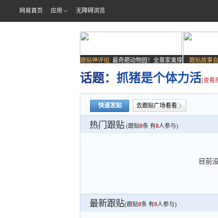
网易首页
应用
无障碍浏览
跟贴神评组:
最奇葩动物园！全靠家禽撑
跟贴故事会
场子
话题：
抓猪是个体力活
[查看
快速发贴
去跟贴广场看看
热门跟贴
(跟贴
0
条 有
0
人参与)
目前
最新跟贴
(跟贴
0
条 有
0
人参与)