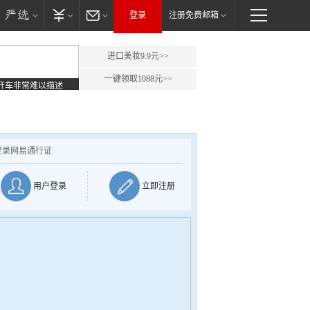
登录
注册免费邮箱
进口美妆9.9元>>
一键领取1088元>>
开车非常难以描述
登录网易通行证
用户登录
立即注册