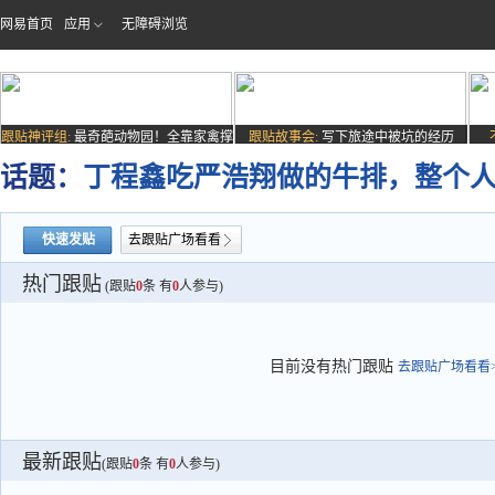
网易首页
应用
无障碍浏览
跟贴神评组:
最奇葩动物园！全靠家禽撑
跟贴故事会:
写下旅途中被坑的经历
场子
话题：
丁程鑫吃严浩翔做的牛排，整个人
快速发贴
去跟贴广场看看
热门跟贴
(跟贴
0
条 有
0
人参与)
目前没有热门跟贴
去跟贴广场看看>
最新跟贴
(跟贴
0
条 有
0
人参与)