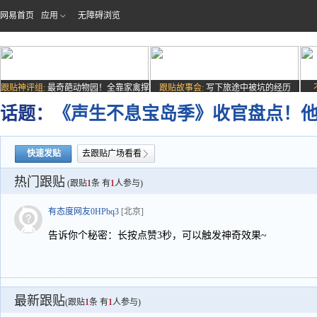
网易首页
应用
无障碍浏览
跟贴神评组:
最奇葩动物园！全靠家禽撑
跟贴故事会:
写下旅途中被坑的经历
场子
话题：
《声生不息宝岛季》收官盘点！
快速发贴
去跟贴广场看看
热门跟贴
(跟贴
1
条 有
1
人参与)
有态度网友0HPbq3
[北京]
告诉你个秘密：长按点赞3秒，可以触发神奇效果~
最新跟贴
(跟贴
1
条 有
1
人参与)