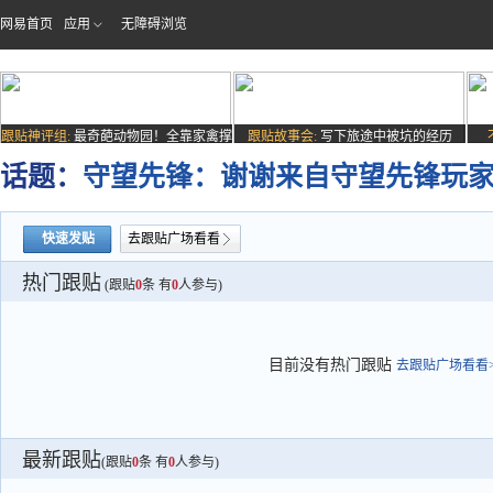
网易首页
应用
无障碍浏览
跟贴神评组:
最奇葩动物园！全靠家禽撑
跟贴故事会:
写下旅途中被坑的经历
场子
话题：
守望先锋：谢谢来自守望先锋玩家
快速发贴
去跟贴广场看看
热门跟贴
(跟贴
0
条 有
0
人参与)
目前没有热门跟贴
去跟贴广场看看>
最新跟贴
(跟贴
0
条 有
0
人参与)