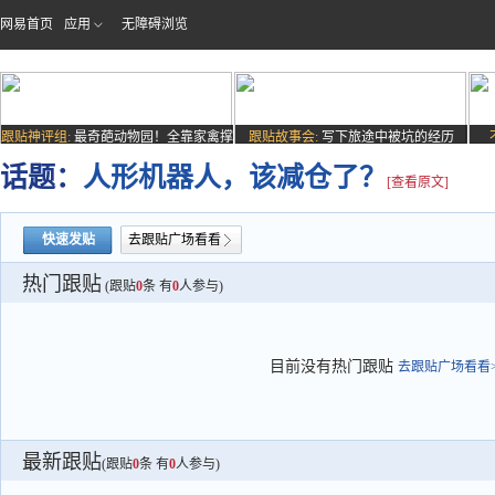
网易首页
应用
无障碍浏览
跟贴神评组:
最奇葩动物园！全靠家禽撑
跟贴故事会:
写下旅途中被坑的经历
场子
话题：
人形机器人，该减仓了？
[查看原文]
快速发贴
去跟贴广场看看
热门跟贴
(跟贴
0
条 有
0
人参与)
目前没有热门跟贴
去跟贴广场看看>
最新跟贴
(跟贴
0
条 有
0
人参与)