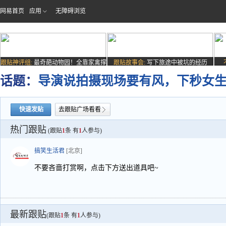
网易首页
应用
无障碍浏览
跟贴神评组:
最奇葩动物园！全靠家禽撑
跟贴故事会:
写下旅途中被坑的经历
场子
话题：
导演说拍摄现场要有风，下秒女
快速发贴
去跟贴广场看看
热门跟贴
(跟贴
1
条 有
1
人参与)
搞笑生活君
[北京]
不要吝啬打赏啊，点击下方送出道具吧~
最新跟贴
(跟贴
1
条 有
1
人参与)