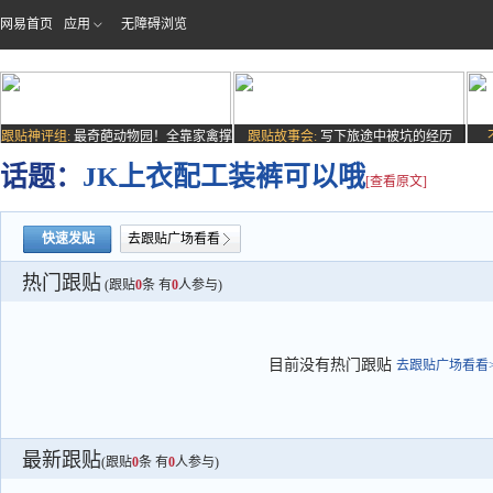
网易首页
应用
无障碍浏览
跟贴神评组:
最奇葩动物园！全靠家禽撑
跟贴故事会:
写下旅途中被坑的经历
场子
话题：
JK上衣配工装裤可以哦
[查看原文]
快速发贴
去跟贴广场看看
热门跟贴
(跟贴
0
条 有
0
人参与)
目前没有热门跟贴
去跟贴广场看看>
最新跟贴
(跟贴
0
条 有
0
人参与)