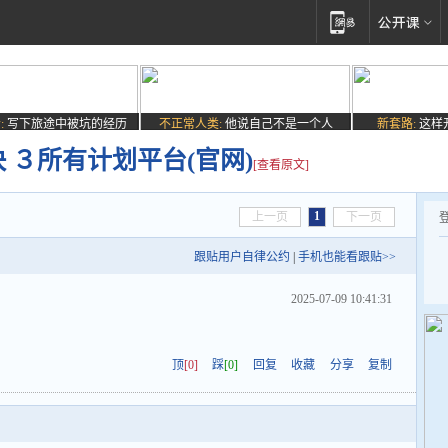
:
写下旅途中被坑的经历
不正常人类:
他说自己不是一个人
新套路:
这样
快 ３所有计划平台(官网)
[查看原文]
1
上一页
下一页
跟贴用户自律公约
|
手机也能看跟贴>>
2025-07-09 10:41:31
顶
[0]
踩
[0]
回复
收藏
分享
复制