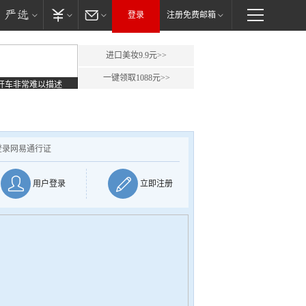
登录
注册免费邮箱
进口美妆9.9元>>
一键领取1088元>>
开车非常难以描述
登录网易通行证
用户登录
立即注册