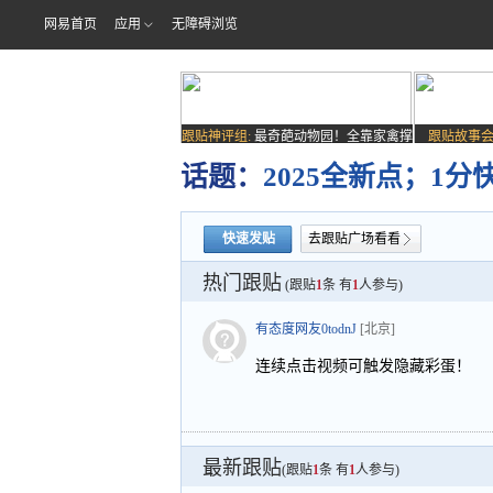
网易首页
应用
无障碍浏览
跟贴神评组:
最奇葩动物园！全靠家禽撑
跟贴故事会
场子
话题：
2025全新点；1分
快速发贴
去跟贴广场看看
热门跟贴
(跟贴
1
条 有
1
人参与)
有态度网友0todnJ
[北京]
连续点击视频可触发隐藏彩蛋！
最新跟贴
(跟贴
1
条 有
1
人参与)