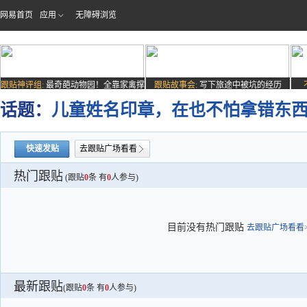
网易首页
应用
无障碍浏览
跟贴神评组:
最奇葩动物园！全靠家禽撑
跟贴故事会:
写下旅途中被坑的经历
场子
话题：
儿童姓名印章，在也不怕拿错东
快速发贴
去跟贴广场看看
热门跟贴
(跟贴
0
条 有
0
人参与)
目前没有热门跟贴
去跟贴广场看看>
最新跟贴
(跟贴
0
条 有
0
人参与)