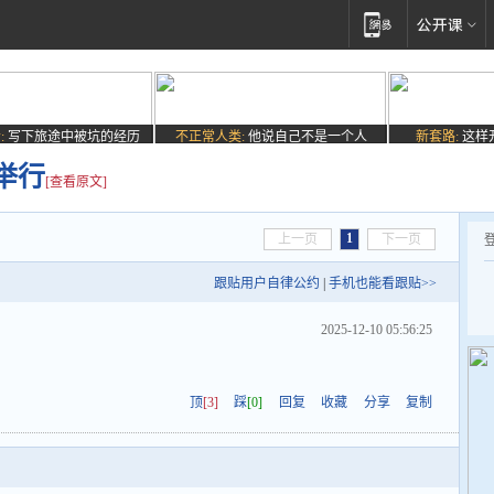
:
写下旅途中被坑的经历
不正常人类:
他说自己不是一个人
新套路:
这样
举行
[查看原文]
1
上一页
下一页
跟贴用户自律公约
|
手机也能看跟贴>>
2025-12-10 05:56:25
！
顶
[3]
踩
[0]
回复
收藏
分享
复制