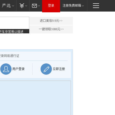
登录
注册免费邮箱
进口美妆9.9元>>
一键领取1088元>>
开车非常难以描述
登录网易通行证
用户登录
立即注册