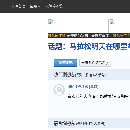
网易首页
应用
无障碍浏览
跟贴神评组:
最奇葩动物园！全靠家禽撑
跟贴故事会
场子
话题：
马拉松明天在哪里
快速发贴
去跟贴广场看看
热门跟贴
(跟贴
1
条 有
4
人参与)
揭秘那些精彩
[北京]
喜欢我的内容吗？那就疯狂点赞吧
最新跟贴
(跟贴
1
条 有
4
人参与)