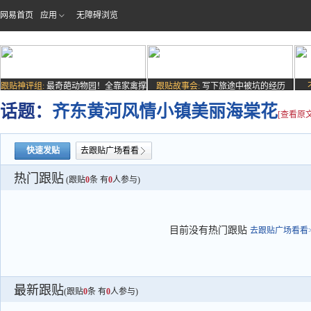
网易首页
应用
无障碍浏览
跟贴神评组:
最奇葩动物园！全靠家禽撑
跟贴故事会:
写下旅途中被坑的经历
场子
话题：
齐东黄河风情小镇美丽海棠花
[查看原文
快速发贴
去跟贴广场看看
热门跟贴
(跟贴
0
条 有
0
人参与)
目前没有热门跟贴
去跟贴广场看看>
最新跟贴
(跟贴
0
条 有
0
人参与)