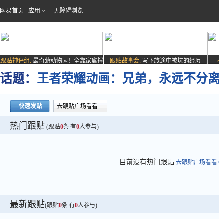
网易首页
应用
无障碍浏览
跟贴神评组:
最奇葩动物园！全靠家禽撑
跟贴故事会:
写下旅途中被坑的经历
场子
话题：
王者荣耀动画：兄弟，永远不分
快速发贴
去跟贴广场看看
热门跟贴
(跟贴
0
条 有
0
人参与)
目前没有热门跟贴
去跟贴广场看看>
最新跟贴
(跟贴
0
条 有
0
人参与)