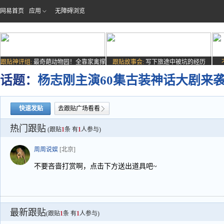
网易首页
应用
无障碍浏览
跟贴神评组:
最奇葩动物园！全靠家禽撑
跟贴故事会:
写下旅途中被坑的经历
场子
话题：
杨志刚主演60集古装神话大剧来
快速发贴
去跟贴广场看看
热门跟贴
(跟贴
1
条 有
1
人参与)
周周说娱
[北京]
不要吝啬打赏啊，点击下方送出道具吧~
最新跟贴
(跟贴
1
条 有
1
人参与)