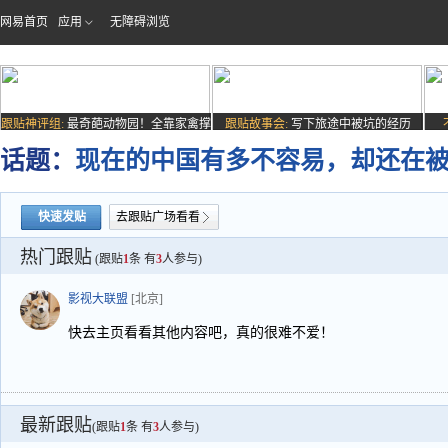
网易首页
应用
无障碍浏览
跟贴神评组:
最奇葩动物园！全靠家禽撑
跟贴故事会:
写下旅途中被坑的经历
场子
话题：
现在的中国有多不容易，却还在
快速发贴
去跟贴广场看看
热门跟贴
(跟贴
1
条 有
3
人参与)
影视大联盟
[北京]
快去主页看看其他内容吧，真的很难不爱！
最新跟贴
(跟贴
1
条 有
3
人参与)