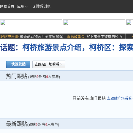
网易首页
应用
无障碍浏览
跟贴神评组:
最奇葩动物园！全靠家禽撑
跟贴故事会:
写下旅途中被坑的经历
场子
话题：
柯桥旅游景点介绍，柯桥区：探索
快速发贴
去跟贴广场看看
热门跟贴
(跟贴
0
条 有
0
人参与)
目前没有热门跟贴
去跟贴广场看看>
最新跟贴
(跟贴
0
条 有
0
人参与)