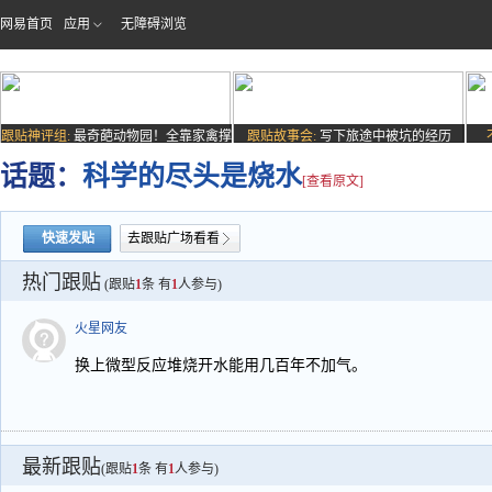
网易首页
应用
无障碍浏览
跟贴神评组:
最奇葩动物园！全靠家禽撑
跟贴故事会:
写下旅途中被坑的经历
场子
话题：
科学的尽头是烧水
[查看原文]
快速发贴
去跟贴广场看看
热门跟贴
(跟贴
1
条 有
1
人参与)
火星网友
换上微型反应堆烧开水能用几百年不加气。
最新跟贴
(跟贴
1
条 有
1
人参与)