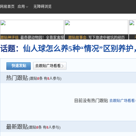
网易首页
应用
无障碍浏览
跟贴神评组:
最奇葩动物园！全靠家禽撑
跟贴故事会:
写下旅途中被坑的经历
场子
话题：
仙人球怎么养5种“情况”区别养
快速发贴
去跟贴广场看看
热门跟贴
(跟贴
0
条 有
0
人参与)
目前没有热门跟贴
去跟贴广场看看>
最新跟贴
(跟贴
0
条 有
0
人参与)