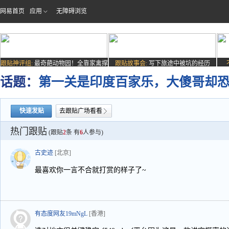
网易首页
应用
无障碍浏览
跟贴神评组:
最奇葩动物园！全靠家禽撑
跟贴故事会:
写下旅途中被坑的经历
场子
话题：
第一关是印度百家乐，大傻哥却
快速发贴
去跟贴广场看看
热门跟贴
(跟贴
2
条 有
6
人参与)
古史迹
[北京]
最喜欢你一言不合就打赏的样子了~
有态度网友19mNgL
[香港]