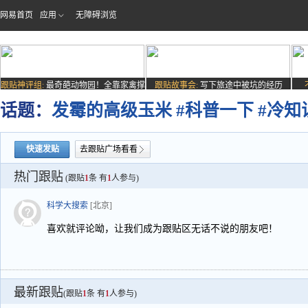
网易首页
应用
无障碍浏览
跟贴神评组:
最奇葩动物园！全靠家禽撑
跟贴故事会:
写下旅途中被坑的经历
场子
话题：
发霉的高级玉米 #科普一下 #冷知
快速发贴
去跟贴广场看看
热门跟贴
(跟贴
1
条 有
1
人参与)
科学大搜索
[北京]
喜欢就评论呦，让我们成为跟贴区无话不说的朋友吧！
最新跟贴
(跟贴
1
条 有
1
人参与)