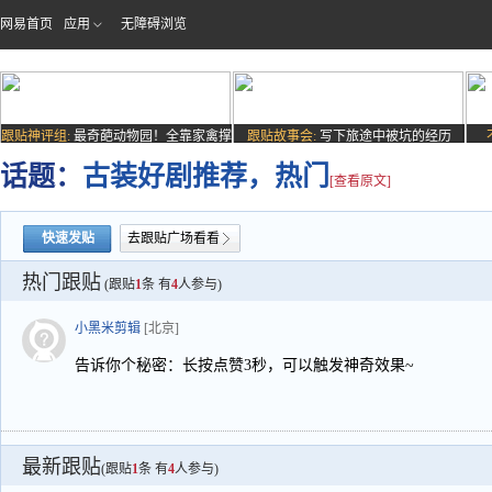
网易首页
应用
无障碍浏览
跟贴神评组:
最奇葩动物园！全靠家禽撑
跟贴故事会:
写下旅途中被坑的经历
场子
话题：
古装好剧推荐，热门
[查看原文]
快速发贴
去跟贴广场看看
热门跟贴
(跟贴
1
条 有
4
人参与)
小黑米剪辑
[北京]
告诉你个秘密：长按点赞3秒，可以触发神奇效果~
最新跟贴
(跟贴
1
条 有
4
人参与)