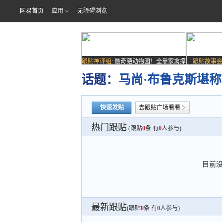
网易首页
应用
无障碍浏览
跟贴神评组:
最奇葩动物园！全靠家禽撑
跟贴故事会
场子
话题：
马尚·布鲁克斯堪称
快速发贴
去跟贴广场看看
热门跟贴
(跟贴
0
条 有
0
人参与)
目前
最新跟贴
(跟贴
0
条 有
0
人参与)