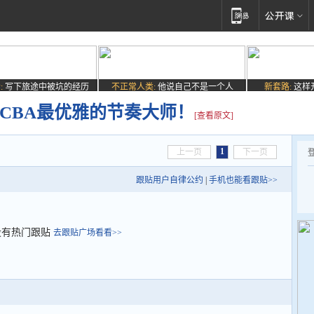
:
写下旅途中被坑的经历
不正常人类:
他说自己不是一个人
新套路:
这样
CBA最优雅的节奏大师！
[查看原文]
1
上一页
下一页
跟贴用户自律公约
|
手机也能看跟贴>>
没有热门跟贴
去跟贴广场看看>>