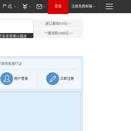
登录
注册免费邮箱
进口美妆9.9元>>
一键领取1088元>>
开车非常难以描述
登录网易通行证
用户登录
立即注册