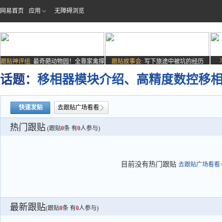
网易首页
应用
无障碍浏览
跟贴神评组:
最奇葩动物园！全靠家禽撑
跟贴故事会:
写下旅途中被坑的经历
场子
话题：
移相器模块介绍、高精度数控移
快速发贴
去跟贴广场看看
热门跟贴
(跟贴
0
条 有
0
人参与)
目前没有热门跟贴
去跟贴广场看看>
最新跟贴
(跟贴
0
条 有
0
人参与)