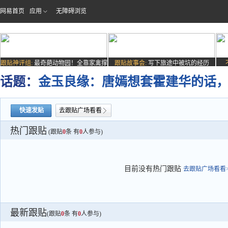
网易首页
应用
无障碍浏览
跟贴神评组:
最奇葩动物园！全靠家禽撑
跟贴故事会:
写下旅途中被坑的经历
场子
话题：
金玉良缘：唐嫣想套霍建华的话
快速发贴
去跟贴广场看看
热门跟贴
(跟贴
0
条 有
0
人参与)
目前没有热门跟贴
去跟贴广场看看>
最新跟贴
(跟贴
0
条 有
0
人参与)