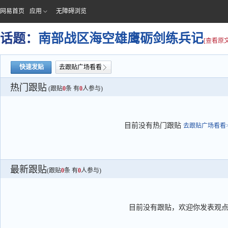
网易首页
应用
无障碍浏览
话题：
南部战区海空雄鹰砺剑练兵记
[查看原文
快速发贴
去跟贴广场看看
热门跟贴
(跟贴
0
条 有
0
人参与)
目前没有热门跟贴
去跟贴广场看看>
最新跟贴
(跟贴
0
条 有
0
人参与)
目前没有跟贴，欢迎你发表观