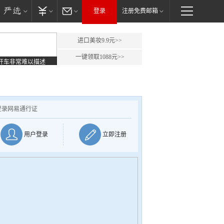
登录
注册免费邮箱
进口美妆9.9元>>
一键领取1088元>>
开车非常难以描述
登录网易通行证
用户登录
立即注册