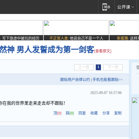
:
写下旅途中被坑的经历
不正常人类:
他说自己不是一个人
新套路:
这样
自然神 男人发誓成为第一剑客
[查看原文]
1
上一页
下一页
跟贴用户自律公约
|
手机也能看跟贴>>
2025-09-07 16:57:06
你在我的世界里走来走去却不跟贴！
顶
[0]
踩
[0]
回复
收藏
分享
复制