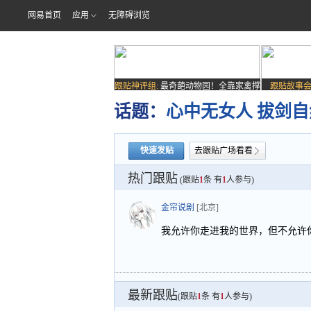
网易首页
应用
无障碍浏览
跟贴神评组:
最奇葩动物园！全靠家禽撑
跟贴故事会
场子
话题：
心中无女人 拔剑
快速发贴
去跟贴广场看看
热门跟贴
(跟贴
1
条 有
1
人参与)
金帘说剧
[北京]
我允许你走进我的世界，但不允许
最新跟贴
(跟贴
1
条 有
1
人参与)