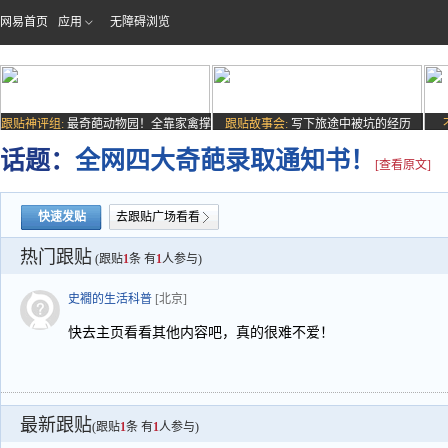
网易首页
应用
无障碍浏览
跟贴神评组:
最奇葩动物园！全靠家禽撑
跟贴故事会:
写下旅途中被坑的经历
场子
话题：
全网四大奇葩录取通知书！
[查看原文]
快速发贴
去跟贴广场看看
热门跟贴
(跟贴
1
条 有
1
人参与)
史襉的生活科普
[北京]
快去主页看看其他内容吧，真的很难不爱！
最新跟贴
(跟贴
1
条 有
1
人参与)