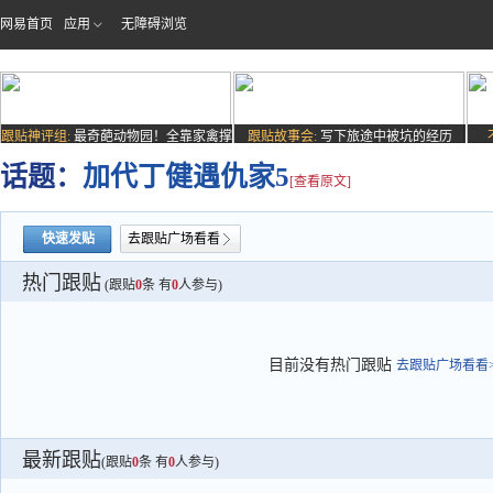
网易首页
应用
无障碍浏览
跟贴神评组:
最奇葩动物园！全靠家禽撑
跟贴故事会:
写下旅途中被坑的经历
场子
话题：
加代丁健遇仇家5
[查看原文]
快速发贴
去跟贴广场看看
热门跟贴
(跟贴
0
条 有
0
人参与)
目前没有热门跟贴
去跟贴广场看看>
最新跟贴
(跟贴
0
条 有
0
人参与)