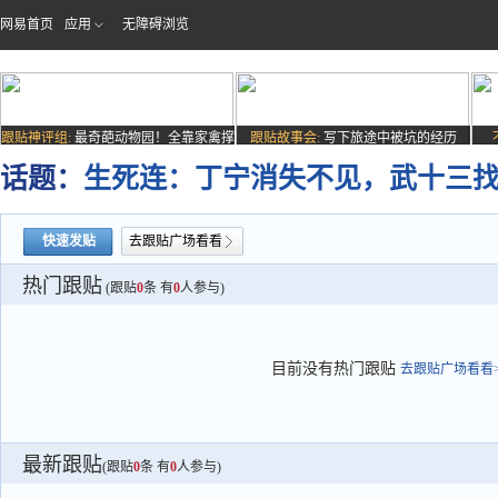
网易首页
应用
无障碍浏览
跟贴神评组:
最奇葩动物园！全靠家禽撑
跟贴故事会:
写下旅途中被坑的经历
场子
话题：
生死连：丁宁消失不见，武十三
快速发贴
去跟贴广场看看
热门跟贴
(跟贴
0
条 有
0
人参与)
目前没有热门跟贴
去跟贴广场看看>
最新跟贴
(跟贴
0
条 有
0
人参与)