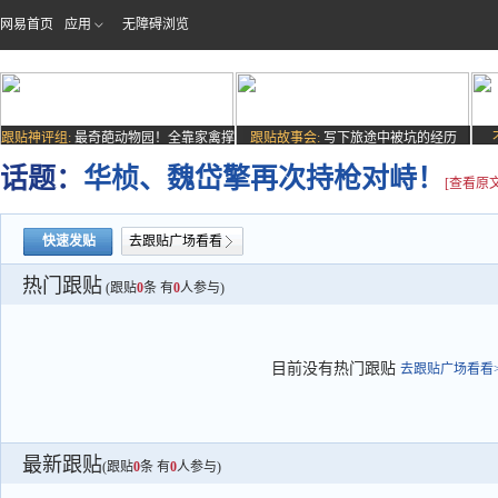
网易首页
应用
无障碍浏览
跟贴神评组:
最奇葩动物园！全靠家禽撑
跟贴故事会:
写下旅途中被坑的经历
场子
话题：
华桢、魏岱擎再次持枪对峙！
[查看原文
快速发贴
去跟贴广场看看
热门跟贴
(跟贴
0
条 有
0
人参与)
目前没有热门跟贴
去跟贴广场看看>
最新跟贴
(跟贴
0
条 有
0
人参与)