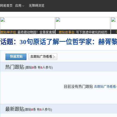
网易首页
应用
无障碍浏览
跟贴神评组:
最奇葩动物园！全靠家禽撑
跟贴故事会:
写下旅途中被坑的经历
场子
话题：
30句原话了解一位哲学家：赫胥
快速发贴
去跟贴广场看看
热门跟贴
(跟贴
0
条 有
0
人参与)
目前没有热门跟贴
去跟贴广场看看>
最新跟贴
(跟贴
0
条 有
0
人参与)