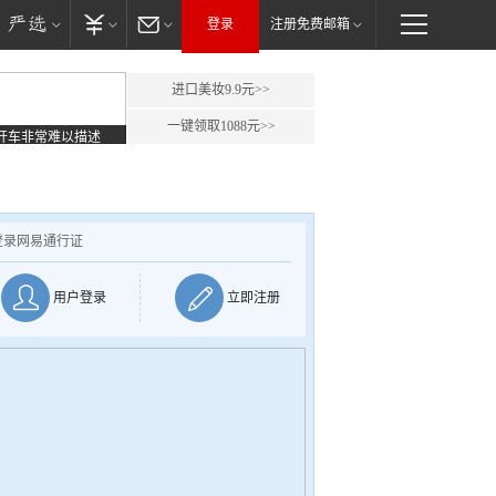
登录
注册免费邮箱
进口美妆9.9元>>
一键领取1088元>>
开车非常难以描述
登录网易通行证
用户登录
立即注册