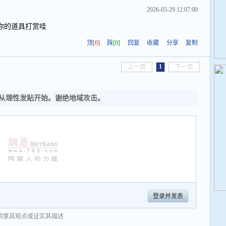
2026-05-29 12:07:00
你的道具打赏哇
顶
[0]
踩
[0]
回复
收藏
分享
复制
1
上一页
下一页
从理性发贴开始。谢绝地域攻击。
登录并发表
同意其观点或证实其描述