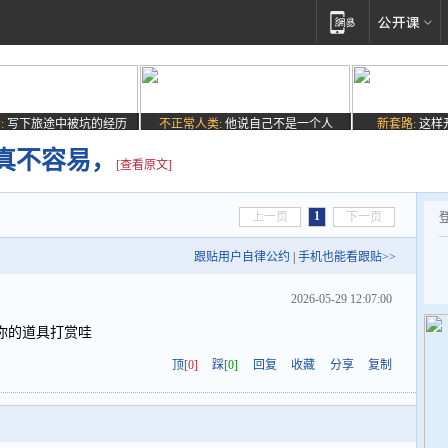
:
写下旅途中被坑的经历
不正常人类:
他说自己不是一个人
新套路:
这样
真不容易，
[查看原文]
1
上一页
下一页
跟贴用户自律公约
|
手机也能看跟贴>>
2026-05-29 12:07:00
你的道具打赏哇
顶
[0]
踩
[0]
回复
收藏
分享
复制