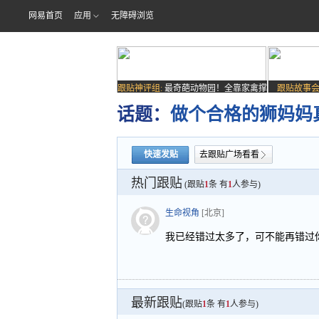
网易首页
应用
无障碍浏览
跟贴神评组:
最奇葩动物园！全靠家禽撑
跟贴故事会
场子
话题：
做个合格的狮妈妈
快速发贴
去跟贴广场看看
热门跟贴
(跟贴
1
条 有
1
人参与)
生命视角
[北京]
我已经错过太多了，可不能再错过
最新跟贴
(跟贴
1
条 有
1
人参与)