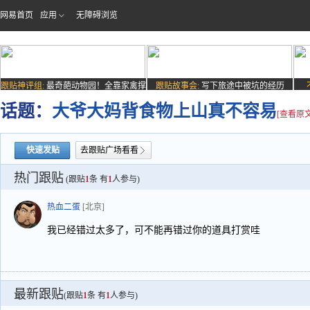
网易首页
应用
无障碍浏览
跟贴神评组:
最奇葩动物园！全靠家禽撑
跟贴故事会:
写下旅途中被坑的经历
场子
话题：
大爷大妈背食物上山真不容易
[查看原文
快速发贴
去跟贴广场看看
热门跟贴
(跟贴
1
条 有
1
人参与)
热血二蛋
[北京]
我已经错过太多了，可不能再错过你的道具打赏哇
最新跟贴
(跟贴
1
条 有
1
人参与)