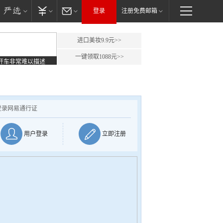
登录
注册免费邮箱
进口美妆9.9元>>
一键领取1088元>>
开车非常难以描述
登录网易通行证
用户登录
立即注册