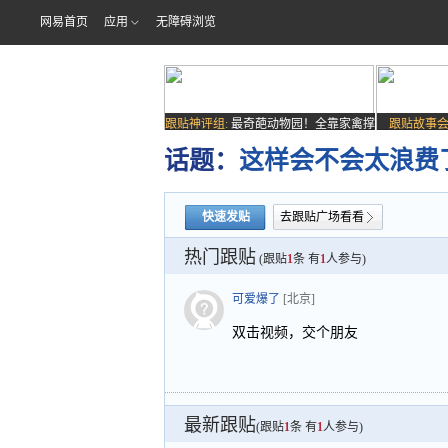
网易首页
应用
无障碍浏览
跟贴神评组:
最奇葩动物园！全靠家禽撑
跟贴故事会
场子
话题：
这样会不会太浪费
快速发贴
去跟贴广场看看
热门跟贴
(跟贴
1
条 有
1
人参与)
可爱爆了
[北京]
双击视频，交个朋友
最新跟贴
(跟贴
1
条 有
1
人参与)