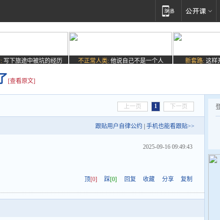
:
写下旅途中被坑的经历
不正常人类:
他说自己不是一个人
新套路:
这样
了
[查看原文]
1
上一页
下一页
跟贴用户自律公约
|
手机也能看跟贴>>
2025-09-16 09:49:43
顶
[0]
踩
[0]
回复
收藏
分享
复制