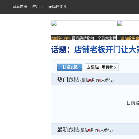
网易首页
应用
无障碍浏览
跟贴神评组:
最奇葩动物园！全靠家禽撑
跟贴故事会
场子
话题：
店铺老板开门让大
快速发贴
去跟贴广场看看
热门跟贴
(跟贴
0
条 有
0
人参与)
目前
最新跟贴
(跟贴
0
条 有
0
人参与)