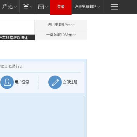
登录
注册免费邮箱
进口美妆9.9元>>
一键领取1088元>>
开车非常难以描述
登录网易通行证
用户登录
立即注册