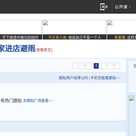
:
写下旅途中被坑的经历
不正常人类:
他说自己不是一个人
新套路:
这样
家进店避雨
[查看原文]
1
上一页
下一页
跟贴用户自律公约
|
手机也能看跟贴>>
没有热门跟贴
去跟贴广场看看>>