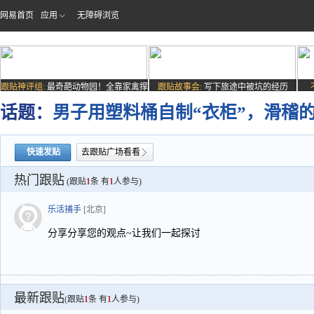
网易首页
应用
无障碍浏览
跟贴神评组:
最奇葩动物园！全靠家禽撑
跟贴故事会:
写下旅途中被坑的经历
场子
话题：
男子用塑料桶自制“衣柜”，滑稽
快速发贴
去跟贴广场看看
热门跟贴
(跟贴
1
条 有
1
人参与)
乐活捕手
[北京]
分享分享您的观点~让我们一起探讨
最新跟贴
(跟贴
1
条 有
1
人参与)