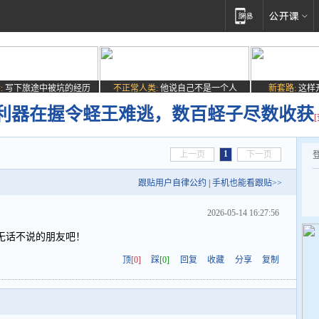
:
写下旅途中被坑的经历
不正常人类:
他说自己不是一个人
新套路:
这样
利器在握令蛏王难逃，数百蛏子尽数收获
1
上一页
下一页
跟贴用户自律公约
|
手机也能看跟贴>>
2026-05-14 16:27:56
无话不说的朋友吧！
顶
[0]
踩
[0]
回复
收藏
分享
复制