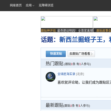
网易首页
应用
无障碍浏览
跟贴神评组:
最奇葩动物园！全靠家禽撑
跟贴故事会
场子
话题：
新西兰掘蛏子王，
快速发贴
去跟贴广场看看
热门跟贴
(跟贴
1
条 有
1
人参与)
全球赶海实录
[北京]
喜欢就评论呦，让我们成为跟贴区
最新跟贴
(跟贴
1
条 有
1
人参与)