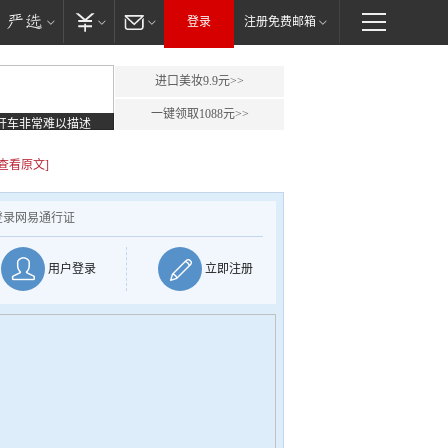
登录
注册免费邮箱
进口美妆9.9元>>
一键领取1088元>>
开车非常难以描述
[查看原文]
登录网易通行证
用户登录
立即注册