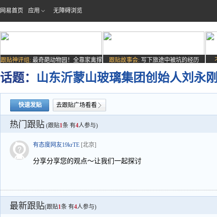
网易首页
应用
无障碍浏览
跟贴神评组:
最奇葩动物园！全靠家禽撑
跟贴故事会:
写下旅途中被坑的经历
场子
话题：
山东沂蒙山玻璃集团创始人刘永
快速发贴
去跟贴广场看看
热门跟贴
(跟贴
1
条 有
4
人参与)
有态度网友19krTE
[北京]
分享分享您的观点～让我们一起探讨
最新跟贴
(跟贴
1
条 有
4
人参与)