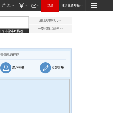
登录
注册免费邮箱
进口美妆9.9元>>
一键领取1088元>>
开车非常难以描述
登录网易通行证
用户登录
立即注册