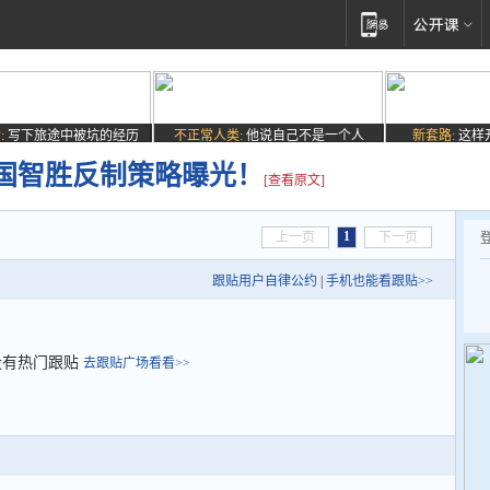
:
写下旅途中被坑的经历
不正常人类:
他说自己不是一个人
新套路:
这样
国智胜反制策略曝光！
[查看原文]
1
上一页
下一页
跟贴用户自律公约
|
手机也能看跟贴>>
没有热门跟贴
去跟贴广场看看>>