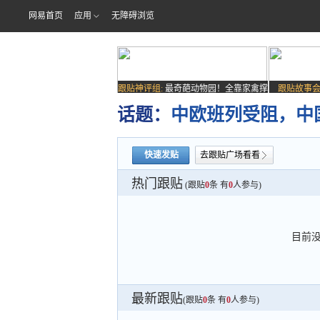
网易首页
应用
无障碍浏览
跟贴神评组:
最奇葩动物园！全靠家禽撑
跟贴故事会
场子
话题：
中欧班列受阻，中
快速发贴
去跟贴广场看看
热门跟贴
(跟贴
0
条 有
0
人参与)
目前
最新跟贴
(跟贴
0
条 有
0
人参与)