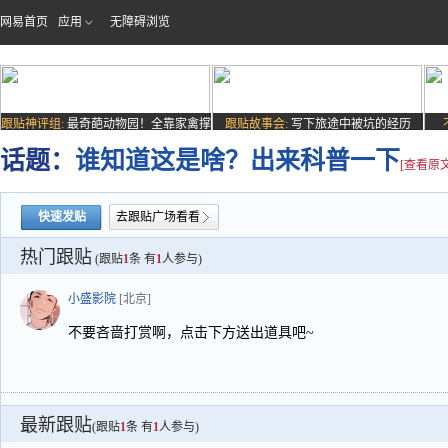
网易首页
应用
无障碍浏览
跟贴神评组:
最奇葩动物园！全靠家禽撑
跟贴故事会:
写下旅途中被坑的经历
场子
话题：
谁知道这是啥？出来科普一下
[查看原文
快速发贴
去跟贴广场看看
热门跟贴
(跟贴
1
条 有
1
人参与)
小盛影院
[北京]
不要吝啬打赏啊，点击下方送出道具吧~
最新跟贴
(跟贴
1
条 有
1
人参与)