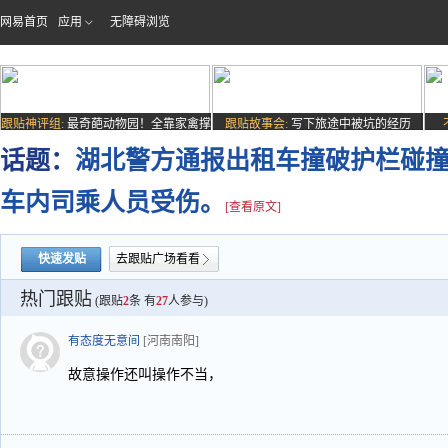
网易首页
应用
无障碍浏览
跟贴神评组:
最奇葩动物园！全靠家禽撑
跟贴故事会:
写下旅途中被坑的经历
场子
话题：
湖北警方通报出租车撞破护栏碰撞
车内司乘人员受伤。
[查看原文]
快速发贴
去跟贴广场看看
热门跟贴
(跟贴
2
条 有
27
人参与)
有态度无意间
[河南南阳]
故意操作还叫操作不当，