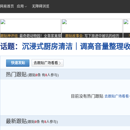
网易首页
应用
无障碍浏览
跟贴神评组:
最奇葩动物园！全靠家禽撑
跟贴故事会:
写下旅途中被坑的经历
场子
话题：
沉浸式厨房清洁｜调高音量整理
快速发贴
去跟贴广场看看
热门跟贴
(跟贴
0
条 有
0
人参与)
目前没有热门跟贴
去跟贴广场看看>
最新跟贴
(跟贴
0
条 有
0
人参与)