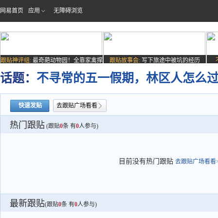
网易首页
应用
无障碍浏览
跟贴神评组:
最奇葩动物园！全靠家禽撑
跟贴故事会:
写下旅途中被坑的经历
场子
话题：
不寻常的五一假期，林区人怎么
快速发贴
去跟贴广场看看
热门跟贴
(跟贴
0
条 有
0
人参与)
目前没有热门跟贴
去跟贴广场看看>
最新跟贴
(跟贴
0
条 有
0
人参与)