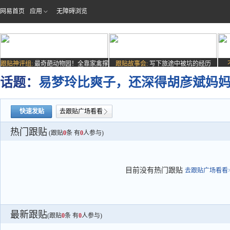
网易首页
应用
无障碍浏览
跟贴神评组:
最奇葩动物园！全靠家禽撑
跟贴故事会:
写下旅途中被坑的经历
场子
话题：
易梦玲比爽子，还深得胡彦斌妈
快速发贴
去跟贴广场看看
热门跟贴
(跟贴
0
条 有
0
人参与)
目前没有热门跟贴
去跟贴广场看看>
最新跟贴
(跟贴
0
条 有
0
人参与)