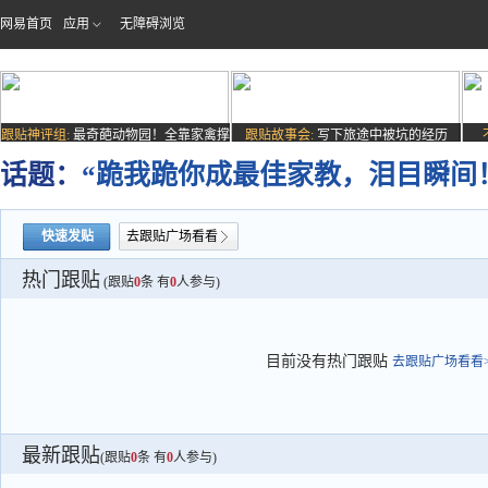
网易首页
应用
无障碍浏览
跟贴神评组:
最奇葩动物园！全靠家禽撑
跟贴故事会:
写下旅途中被坑的经历
场子
话题：
“跪我跪你成最佳家教，泪目瞬间
快速发贴
去跟贴广场看看
热门跟贴
(跟贴
0
条 有
0
人参与)
目前没有热门跟贴
去跟贴广场看看>
最新跟贴
(跟贴
0
条 有
0
人参与)