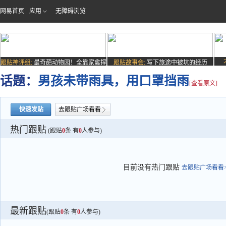
网易首页
应用
无障碍浏览
跟贴神评组:
最奇葩动物园！全靠家禽撑
跟贴故事会:
写下旅途中被坑的经历
场子
话题：
男孩未带雨具，用口罩挡雨
[查看原文]
快速发贴
去跟贴广场看看
热门跟贴
(跟贴
0
条 有
0
人参与)
目前没有热门跟贴
去跟贴广场看看>
最新跟贴
(跟贴
0
条 有
0
人参与)