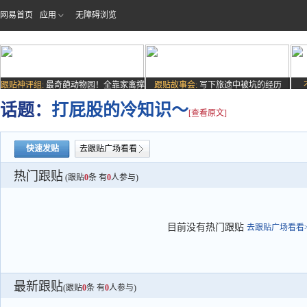
网易首页
应用
无障碍浏览
跟贴神评组:
最奇葩动物园！全靠家禽撑
跟贴故事会:
写下旅途中被坑的经历
场子
话题：
打屁股的冷知识～
[查看原文]
快速发贴
去跟贴广场看看
热门跟贴
(跟贴
0
条 有
0
人参与)
目前没有热门跟贴
去跟贴广场看看>
最新跟贴
(跟贴
0
条 有
0
人参与)